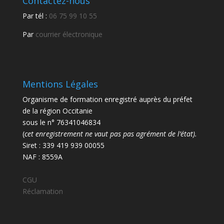
Contactez-nous
Par tél :
06 75 99 10 55
Par
courrier électronique
Mentions Légales
Organisme de formation enregistré auprès du préfet
de la région Occitanie
sous le n° 76341046834
(
cet enregistrement ne vaut pas pas agrément de l’état).
Siret : 339 419 939 00055
NAF : 8559A
CGU
Réclamation